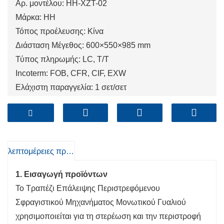
Αρ. μοντέλου: HH-XZT-02
Μάρκα: HH
Τόπος προέλευσης: Κίνα
Διάσταση Μέγεθος: 600×550×985 mm
Τύπος πληρωμής: LC, T/T
Incoterm: FOB, CFR, CIF, EXW
Ελάχιστη παραγγελία: 1 σετ/σετ
Λιμάνι: Qingdao, Shanghai, Tianjin
λεπτομέρειες προιόντος
1. Εισαγωγή προϊόντων
Το Τραπέζι Επάλειψης Περιστρεφόμενου
Σφραγιστικού Μηχανήματος Μονωτικού Γυαλιού
χρησιμοποιείται για τη στερέωση και την περιστροφή