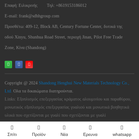
Επαφή:
Ειλικρινής
Τηλ:
+8619153186012
E-mail:
frank@sdhhgroup.com
Προσθέτω:
409-12, Block AB, Century Fortune Center, δυτικά της
οδού Xinyu, Shunhua Road Street, περιοχή Jinan, Pilot Free Trade
Zone, Κίνα (Shandong)
Copyright @ 2024
Shandong Henghui New Materials Technology Co.,
Ltd.
Ολα τα δικαιώματα διατηρούνται.
Links:
Εξοπλισμός επεξεργασίας κράματος αλουμινίου και παραθύρου,
μονωτικός εξοπλισμός επεξεργασίας γυαλιού και μονωτικά βοηθητικά
υλικά που σχετίζονται με γυαλί που σχετίζονται με γυαλί
Σπίτι
Προϊόν
Νέα
Ερευνα
whatsapp