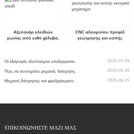
Αξεσουάρ κλειδιών 
CNC αλουμινίου προφίλ 
γωνίας από ευθύ χάλυβα, 
γεώτρησης και κοπής 
best seller για IG
κεντρικό μηχάνημα
2025-07-29
Οι εξαγωγές εξοπλισμού επεξεργασίας μονωτικού γυαλιού μας έχουν φτάσει σε νέα υψηλά επίπεδα, συμβάλλοντας στην ανάπτυξη πράσινων κτιρίων παγκοσμίως.
2025-06-26
Πώς να συντηρείτε μηχανές διάτρησης και φρεζαρίσματος CNC;
2025-06-25
Μηχανή διάτρησης και φρεζαρίσματος CNC προφίλ αλουμινίου που αποστέλλεται στα ΗΑΕ
ΕΠΙΚΟΙΝΩΝΗΣΤΕ ΜΑΖΙ ΜΑΣ