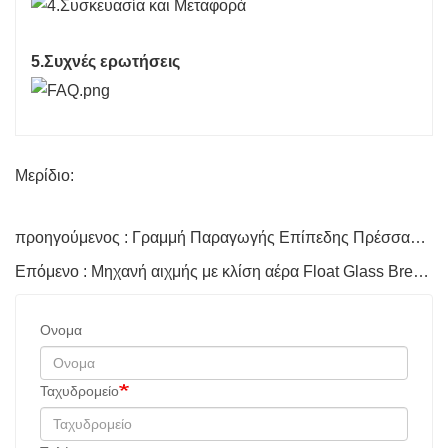
5.Συχνές ερωτήσεις
Μερίδιο:
προηγούμενος : Γραμμή Παραγωγής Επίπεδης Πρέσσας Μονωτικού Γυαλιού HH 2000
Επόμενο : Μηχανή αιχμής με κλίση αέρα Float Glass Breaking FlipTable
Ονομα
Ταχυδρομείο