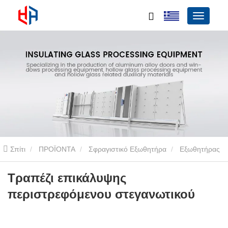
Σπίτι
ΠΡΟΪΟΝΤΑ
Σφραγιστικό Εξωθητήρα
Εξωθητήρας
στεγανοποίησης δύο συστατικών
Τραπέζι επικάλυψης
Τραπέζι επικάλυψης
περιστρεφόμενου στεγανωτικού
περιστρεφόμενου στεγανωτικού