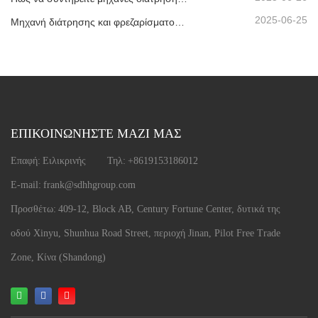
2025-06-25
Μηχανή διάτρησης και φρεζαρίσματος CNC προφίλ αλουμινίου που αποστέλλεται στα ΗΑΕ
ΕΠΙΚΟΙΝΩΝΗΣΤΕ ΜΑΖΙ ΜΑΣ
Επαφή:
Ειλικρινής
Τηλ:
+8619153186012
E-mail:
frank@sdhhgroup.com
Προσθέτω:
409-12, Block AB, Century Fortune Center, δυτικά της
οδού Xinyu, Shunhua Road Street, περιοχή Jinan, Pilot Free Trade
Zone, Κίνα (Shandong)