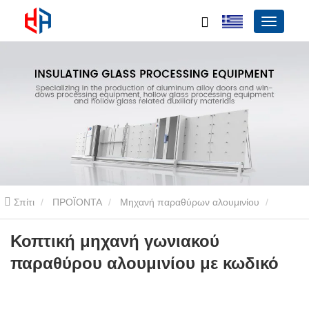
Σπίτι
ΠΡΟΪΟΝΤΑ
Μηχανή παραθύρων αλουμινίου
Γωνιακός συνδετήρας CNC Πριόνι κοπής
Κοπτική μηχανή
Κοπτική μηχανή γωνιακού
παραθύρου αλουμινίου με κωδικό
γωνιακού παραθύρου αλουμινίου με κωδικό