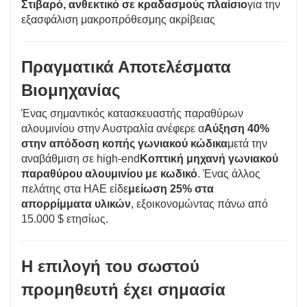
Στιβαρό, ανθεκτικό σε κραδασμούς πλαίσιο
για την
εξασφάλιση μακροπρόθεσμης ακρίβειας
Πραγματικά Αποτελέσματα
Βιομηχανίας
Ένας σημαντικός κατασκευαστής παραθύρων
αλουμινίου στην Αυστραλία ανέφερε α
Αύξηση 40%
στην απόδοση κοπής γωνιακού κώδικα
μετά την
αναβάθμιση σε high-end
Κοπτική μηχανή γωνιακού
παραθύρου αλουμινίου με κωδικό
. Ένας άλλος
πελάτης στα ΗΑΕ είδε
μείωση 25% στα
απορρίμματα υλικών
, εξοικονομώντας πάνω από
15.000 $ ετησίως.
Η επιλογή του σωστού
προμηθευτή έχει σημασία