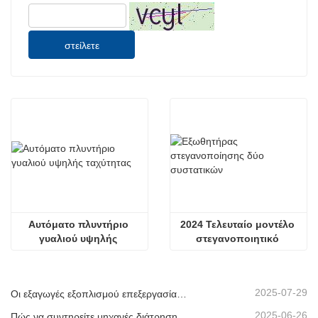
στείλετε
Αυτόματο πλυντήριο 
2024 Τελευταίο μοντέλο 
γυαλιού υψηλής 
στεγανοποιητικό 
ταχύτητας για μονωτικό 
εξωθητήρα δύο 
τζάμι
συστατικών
2025-07-29
Οι εξαγωγές εξοπλισμού επεξεργασίας μονωτικού γυαλιού μας έχουν φτάσει σε νέα υψηλά επίπεδα, συμβάλλοντας στην ανάπτυξη πράσινων κτιρίων παγκοσμίως.
2025-06-26
Πώς να συντηρείτε μηχανές διάτρησης και φρεζαρίσματος CNC;