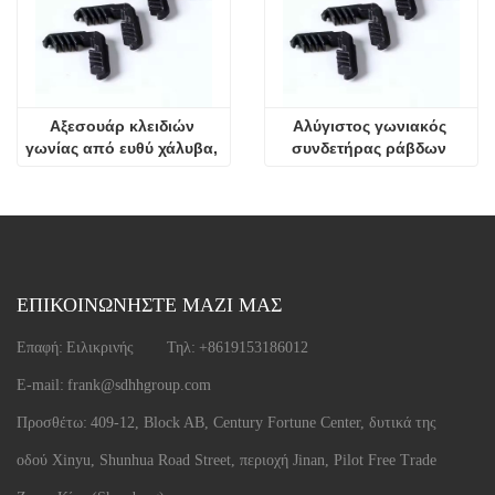
Αξεσουάρ κλειδιών 
Αλύγιστος γωνιακός 
γωνίας από ευθύ χάλυβα, 
συνδετήρας ράβδων 
best seller για IG
αποστάτη αλουμινίου
ΕΠΙΚΟΙΝΩΝΗΣΤΕ ΜΑΖΙ ΜΑΣ
Επαφή:
Ειλικρινής
Τηλ:
+8619153186012
E-mail:
frank@sdhhgroup.com
Προσθέτω:
409-12, Block AB, Century Fortune Center, δυτικά της
οδού Xinyu, Shunhua Road Street, περιοχή Jinan, Pilot Free Trade