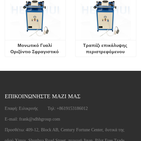
Μονωτικό Γυαλί 
Τραπέζι επικάλυψης 
Οριζόντιο Σφραγιστικό 
περιστρεφόμενου 
Εξωθητήρα Επικάλυψης
στεγανωτικού
ΕΠΙΚΟΙΝΩΝΗΣΤΕ ΜΑΖΙ ΜΑΣ
Επαφή:
Ειλικρινής
Τηλ:
+8619153186012
E-mail:
frank@sdhhgroup.com
Προσθέτω:
409-12, Block AB, Century Fortune Center, δυτικά της
οδού Xinyu, Shunhua Road Street, περιοχή Jinan, Pilot Free Trade