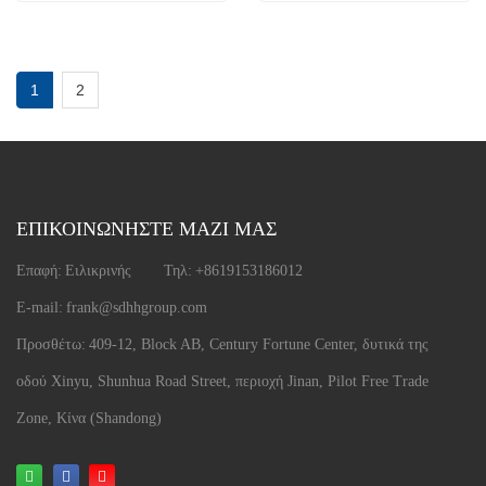
παράθυρο αλουμινίου
αλουμινίου
1
2
ΕΠΙΚΟΙΝΩΝΗΣΤΕ ΜΑΖΙ ΜΑΣ
Επαφή:
Ειλικρινής
Τηλ:
+8619153186012
E-mail:
frank@sdhhgroup.com
Προσθέτω:
409-12, Block AB, Century Fortune Center, δυτικά της
οδού Xinyu, Shunhua Road Street, περιοχή Jinan, Pilot Free Trade
Zone, Κίνα (Shandong)