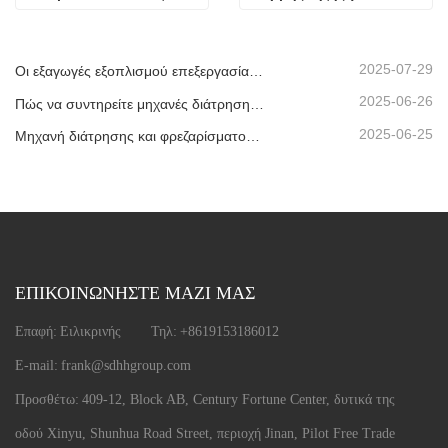
τζάμια
2025-07-29
Οι εξαγωγές εξοπλισμού επεξεργασίας μονωτικού γυαλιού μας έχουν φτάσει σε νέα υψηλά επίπεδα, συμβάλλοντας στην ανάπτυξη πράσινων κτιρίων παγκοσμίως.
2025-06-26
Πώς να συντηρείτε μηχανές διάτρησης και φρεζαρίσματος CNC;
2025-06-25
Μηχανή διάτρησης και φρεζαρίσματος CNC προφίλ αλουμινίου που αποστέλλεται στα ΗΑΕ
ΕΠΙΚΟΙΝΩΝΗΣΤΕ ΜΑΖΙ ΜΑΣ
Επαφή:
Ειλικρινής
Τηλ:
+8619153186012
E-mail:
frank@sdhhgroup.com
Προσθέτω:
409-12, Block AB, Century Fortune Center, δυτικά της
οδού Xinyu, Shunhua Road Street, περιοχή Jinan, Pilot Free Trade