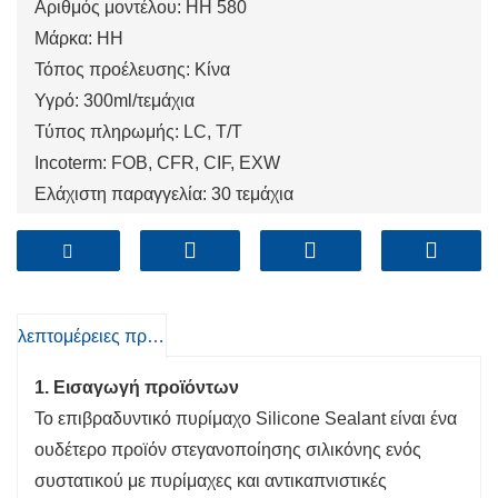
Αριθμός μοντέλου: HH 580
Μάρκα: HH
Τόπος προέλευσης: Κίνα
Υγρό: 300ml/τεμάχια
Τύπος πληρωμής: LC, T/T
Incoterm: FOB, CFR, CIF, EXW
Ελάχιστη παραγγελία: 30 τεμάχια
Λιμάνι: Qingdao, Shanghai, Tianjin
λεπτομέρειες προιόντος
1. Εισαγωγή προϊόντων
Το επιβραδυντικό πυρίμαχο Silicone Sealant είναι ένα
ουδέτερο προϊόν στεγανοποίησης σιλικόνης ενός
συστατικού με πυρίμαχες και αντικαπνιστικές