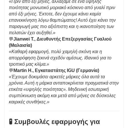
«Πριν από έξι μήνες, αλλάξαμε σε ένα υψηλής
ποιότητας μονωτικό μοριακό κόσκινο από γυαλί πριν
από έξι μήνες. Έκτοτε, δεν έχουμε κάνει καμία
επανεκκίνηση λόγω θαμπώματος! Αυτό έχει κάνει την
παραγωγή μας πιο αξιόπιστη και η ικανοποίηση των
πελατών έχει αυξηθεί.»
💬
Jianwei T., Διευθυντής Επεξεργασίας Γυαλιού
(Μαλαισία)
«Καθαρή εφαρμογή, πολύ χαμηλή σκόνη και η
απορρόφηση ξεκινά σχεδόν αμέσως. Ιδανικό για το
τροπικό μας κλίμα.»
💬
Martin H., Εγκαταστάτης IGU (Γερμανία)
«Έχουμε δοκιμάσει αρκετές μάρκες όλα αυτά τα
χρόνια. Αυτή η μάρκα ανταποκρίνεται πραγματικά στην
ετικέτα «υψηλής ποιότητας». Μηδενική εσωτερική
συμπύκνωση ακόμη και μετά από μήνες σε δύσκολες
καιρικές συνθήκες.»
🧪 Συμβουλές εφαρμογής για