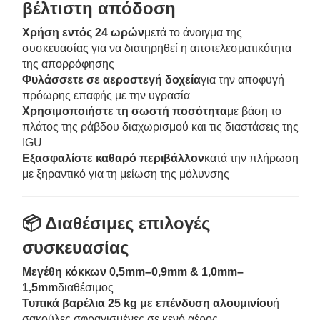
βέλτιστη απόδοση
Χρήση εντός 24 ωρών
μετά το άνοιγμα της
συσκευασίας για να διατηρηθεί η αποτελεσματικότητα
της απορρόφησης
Φυλάσσετε σε αεροστεγή δοχεία
για την αποφυγή
πρόωρης επαφής με την υγρασία
Χρησιμοποιήστε τη σωστή ποσότητα
με βάση το
πλάτος της ράβδου διαχωρισμού και τις διαστάσεις της
IGU
Εξασφαλίστε καθαρό περιβάλλον
κατά την πλήρωση
με ξηραντικό για τη μείωση της μόλυνσης
📦 Διαθέσιμες επιλογές
συσκευασίας
Μεγέθη κόκκων 0,5mm–0,9mm & 1,0mm–
1,5mm
διαθέσιμος
Τυπικά βαρέλια 25 kg με επένδυση αλουμινίου
ή
σακούλες σφραγισμένες σε κενό αέρος