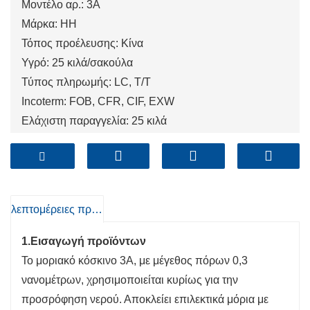
Μοντέλο αρ.: 3A
Μάρκα: HH
Τόπος προέλευσης: Κίνα
Υγρό: 25 κιλά/σακούλα
Τύπος πληρωμής: LC, T/T
Incoterm: FOB, CFR, CIF, EXW
Ελάχιστη παραγγελία: 25 κιλά
λιμάνι: Qingdao, Σαγκάη, TI Dark Gold
λεπτομέρειες προιόντος
1.Εισαγωγή προϊόντων
Το μοριακό κόσκινο 3Α, με μέγεθος πόρων 0,3
νανομέτρων, χρησιμοποιείται κυρίως για την
προσρόφηση νερού. Αποκλείει επιλεκτικά μόρια με