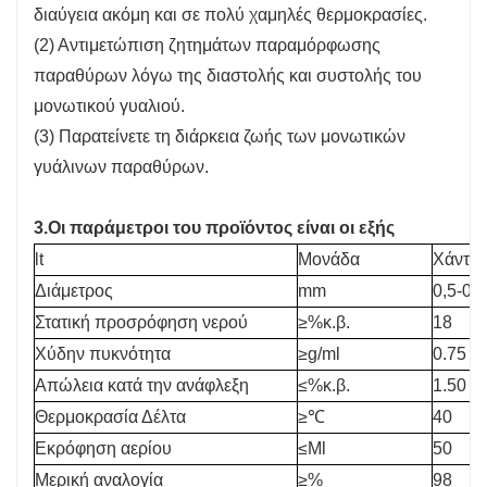
διαύγεια ακόμη και σε πολύ χαμηλές θερμοκρασίες.
(2) Αντιμετώπιση ζητημάτων παραμόρφωσης
παραθύρων λόγω της διαστολής και συστολής του
μονωτικού γυαλιού.
(3) Παρατείνετε τη διάρκεια ζωής των μονωτικών
γυάλινων παραθύρων.
3.Οι παράμετροι του προϊόντος είναι οι εξής
lt
Μονάδα
Χάντρ
Διάμετρος
mm
0,5-0,
Στατική προσρόφηση νερού
≥%κ.β.
18
Χύδην πυκνότητα
≥g/ml
0.75
Απώλεια κατά την ανάφλεξη
≤%κ.β.
1.50
Θερμοκρασία Δέλτα
≥℃
40
Εκρόφηση αερίου
≤Ml
50
Μερική αναλογία
≥%
98