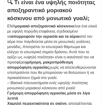
🔍 Τι είναι ένα υψηλής ποιότητας
αποξηραντικό μοριακού
κόσκινου από μονωτικό γυαλί;
ΕΝΑ
μοριακό αποξηραντικό κόσκινου
είναι ένα υλικό
με υψηλή πορώδη επιφάνεια, σχεδιασμένο
να
απορροφούν την υγρασία και τα αέρια
από τον
αέρα που παγιδεύεται μέσα σε μονωτικές γυάλινες
μονάδες. Αποτρέπει το εσωτερικό θάμπωμα και
ελέγχει το εσωτερικό σημείο δρόσου. Αυτό που το
ορίζει ως «υψηλή ποιότητα» είναι η ικανότητά του να
προσφέρει
γρήγορη, μακροπρόθεσμη
απορρόφηση υγρασίας
χωρίς να απελευθερώνονται
υποπροϊόντα που θα μπορούσαν να θολώσουν ή να
προκαλέσουν ζημιά στο γυαλί.
✅
Βασικά πλεονεκτήματα ενός υψηλής ποιότητας
μονωτικού μοριακού κόσκινου από γυαλί:
Γρήγορη απορρόφηση υγρασίας μέσα σε λίγα
λεπτά
Χαμηλή περιεκτικότητα σε σκόνη
, αποτρέποντας