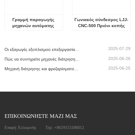
Γραμμή παραγωγής 
Γωνιακός σύνδεσμος LJJ-
μηχανών αυτόματης 
CNC-500 Πριόνι κοπής
κατασκευής διπλών 
υαλοπινάκων
2025-07-29
Οι εξαγωγές εξοπλισμού επεξεργασίας μονωτικού γυαλιού μας έχουν φτάσει σε νέα υψηλά επίπεδα, συμβάλλοντας στην ανάπτυξη πράσινων κτιρίων παγκοσμίως.
2025-06-26
Πώς να συντηρείτε μηχανές διάτρησης και φρεζαρίσματος CNC;
2025-06-25
Μηχανή διάτρησης και φρεζαρίσματος CNC προφίλ αλουμινίου που αποστέλλεται στα ΗΑΕ
ΕΠΙΚΟΙΝΩΝΗΣΤΕ ΜΑΖΙ ΜΑΣ
Επαφή:
Ειλικρινής
Τηλ:
+8619153186012