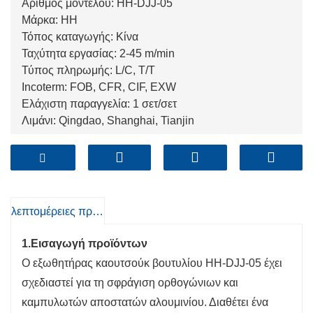
Αριθμός μοντέλου: HH-DJJ-05
Μάρκα: HH
Τόπος καταγωγής: Κίνα
Ταχύτητα εργασίας: 2-45 m/min
Τύπος πληρωμής: L/C, T/T
Incoterm: FOB, CFR, CIF, EXW
Ελάχιστη παραγγελία: 1 σετ/σετ
Λιμάνι: Qingdao, Shanghai, Tianjin
λεπτομέρειες προιόντος
1.Εισαγωγή προϊόντων
Ο εξωθητήρας καουτσούκ βουτυλίου HH-DJJ-05 έχει
σχεδιαστεί για τη σφράγιση ορθογώνιων και
καμπυλωτών αποστατών αλουμινίου. Διαθέτει ένα