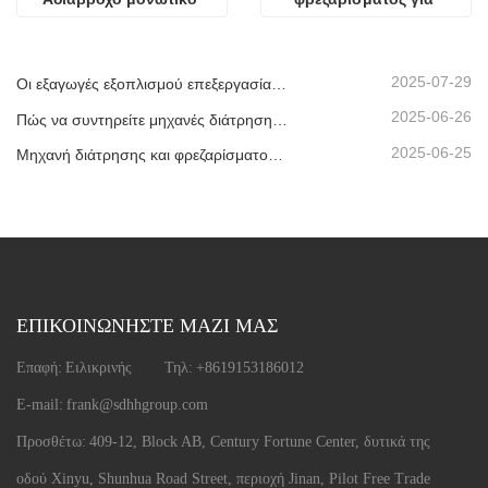
γυαλί
παράθυρο αλουμινίου
2025-07-29
Οι εξαγωγές εξοπλισμού επεξεργασίας μονωτικού γυαλιού μας έχουν φτάσει σε νέα υψηλά επίπεδα, συμβάλλοντας στην ανάπτυξη πράσινων κτιρίων παγκοσμίως.
2025-06-26
Πώς να συντηρείτε μηχανές διάτρησης και φρεζαρίσματος CNC;
2025-06-25
Μηχανή διάτρησης και φρεζαρίσματος CNC προφίλ αλουμινίου που αποστέλλεται στα ΗΑΕ
ΕΠΙΚΟΙΝΩΝΗΣΤΕ ΜΑΖΙ ΜΑΣ
Επαφή:
Ειλικρινής
Τηλ:
+8619153186012
E-mail:
frank@sdhhgroup.com
Προσθέτω:
409-12, Block AB, Century Fortune Center, δυτικά της
οδού Xinyu, Shunhua Road Street, περιοχή Jinan, Pilot Free Trade