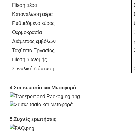
Πίεση αέρα
0,
Κατανάλωση αέρα
60
Ρυθμιζόμενο εύρος
6~
Θερμοκρασία
11
Διάμετρος εμβόλων
∮2
Ταχύτητα Εργασίας
2-
Πίεση διανομής
10
Συνολική διάσταση
30
4.Συσκευασία και Μεταφορά
5.Συχνές ερωτήσεις