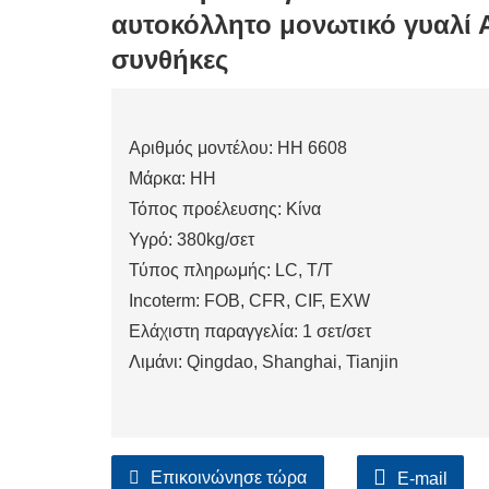
αυτοκόλλητο μονωτικό γυαλί Α
συνθήκες
Αριθμός μοντέλου: HH 6608
Μάρκα: HH
Τόπος προέλευσης: Κίνα
Υγρό: 380kg/σετ
Τύπος πληρωμής: LC, T/T
Incoterm: FOB, CFR, CIF, EXW
Ελάχιστη παραγγελία: 1 σετ/σετ
Λιμάνι: Qingdao, Shanghai, Tianjin
Επικοινώνησε τώρα
E-mail