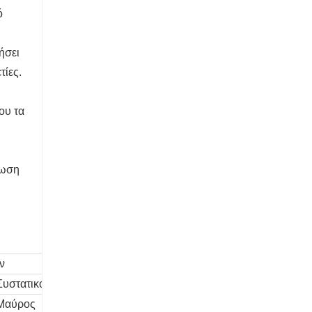
ό
ήσει
τίες.
ου τα
ρωση
ν
Συστατικό Β
Μαύρος