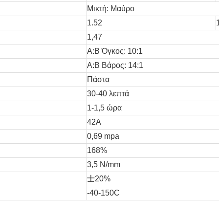
Μικτή: Μαύρο
1.52
1,47
A:B Όγκος: 10:1
A:B Βάρος: 14:1
Πάστα
30-40 λεπτά
1-1,5 ώρα
42Α
0,69 mpa
168%
3,5 N/mm
士20%
-40-150C