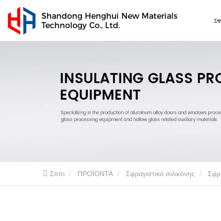
Shandong Henghui New Materials
Σπ
Technology Co., Ltd.
Σπίτι
ΠΡΟΪΟΝΤΑ
Σφραγιστικό σιλικόνης
Σφρ
Ανθεκτικό στις καιρικές συνθήκες