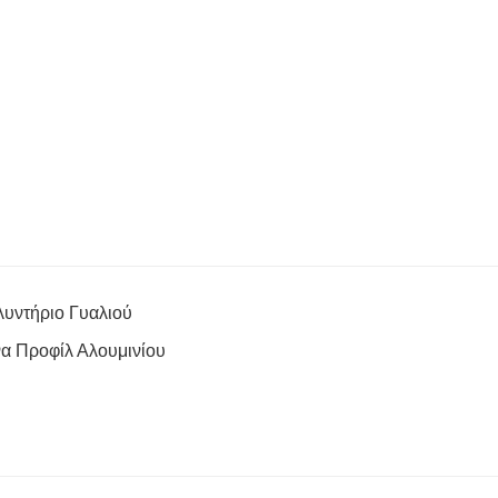
υντήριο Γυαλιού
α Προφίλ Αλουμινίου