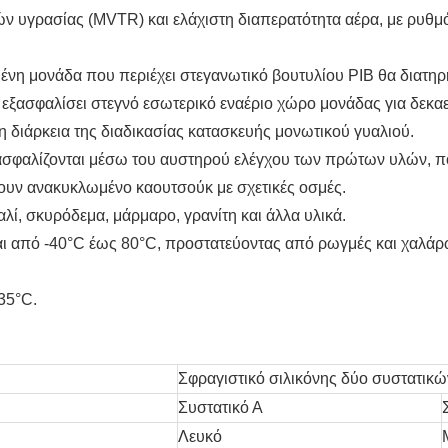
ών υγρασίας (MVTR) και ελάχιστη διαπερατότητα αέρα, με ρυθμ
νη μονάδα που περιέχει στεγανωτικό βουτυλίου PIB θα διατηρ
 εξασφαλίσει στεγνό εσωτερικό εναέριο χώρο μονάδας για δεκαε
τη διάρκεια της διαδικασίας κατασκευής μονωτικού γυαλιού.
διασφαλίζονται μέσω του αυστηρού ελέγχου των πρώτων υλών, π
χουν ανακυκλωμένο καουτσούκ με σχετικές οσμές.
λί, σκυρόδεμα, μάρμαρο, γρανίτη και άλλα υλικά.
ται από -40°C έως 80°C, προστατεύοντας από ρωγμές και χαλά
35°C.
Σφραγιστικό σιλικόνης δύο συστατικώ
Συστατικό Α
Λευκό