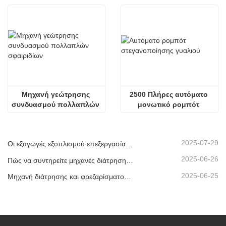
Μηχανή γεώτρησης 
2500 Πλήρες αυτόματο 
συνδυασμού πολλαπλών 
μονωτικό ρομπότ 
σφαιριδίων
στεγανοποίησης γυαλιού
2025-07-29
Οι εξαγωγές εξοπλισμού επεξεργασίας μονωτικού γυαλιού μας έχουν φτάσει σε νέα υψηλά επίπεδα, συμβάλλοντας στην ανάπτυξη πράσινων κτιρίων παγκοσμίως.
2025-06-26
Πώς να συντηρείτε μηχανές διάτρησης και φρεζαρίσματος CNC;
2025-06-25
Μηχανή διάτρησης και φρεζαρίσματος CNC προφίλ αλουμινίου που αποστέλλεται στα ΗΑΕ