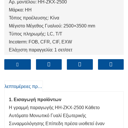
Αρ. μοντέλου: HH-ZKX-2500
Μάρκα: HH
Τόπος προέλευσης: Κίνα
Μέγιστο Μέγεθος Γυαλιού: 2500×3500 mm
Τύπος πληρωμής: LC, T/T
Incoterm: FOB, CFR, CIF, EXW
Ελάχιστη παραγγελία: 1 σετ/σετ
Λιμάνι: Qingdao, Shanghai, Tianjin
λεπτομέρειες προιόντος
1. Εισαγωγή προϊόντων
Η γραμμή παραγωγής HH-ZKX-2500 Κάθετο
Αυτόματο Μονωτικό Γυαλί Εξωτερικής
Συναρμολόγησης Επίπεδη πρέσα υιοθετεί έναν