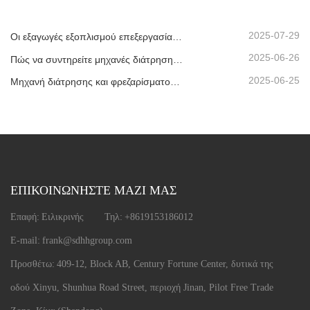
2025-07-29
Οι εξαγωγές εξοπλισμού επεξεργασίας μονωτικού γυαλιού μας έχουν φτάσει σε νέα υψηλά επίπεδα, συμβάλλοντας στην ανάπτυξη πράσινων κτιρίων παγκοσμίως.
2025-06-26
Πώς να συντηρείτε μηχανές διάτρησης και φρεζαρίσματος CNC;
2025-06-25
Μηχανή διάτρησης και φρεζαρίσματος CNC προφίλ αλουμινίου που αποστέλλεται στα ΗΑΕ
ΕΠΙΚΟΙΝΩΝΗΣΤΕ ΜΑΖΙ ΜΑΣ
Επαφή:
Ειλικρινής
Τηλ:
+8619153186012
E-mail:
frank@sdhhgroup.com
Προσθέτω:
409-12, Block AB, Century Fortune Center, δυτικά της
οδού Xinyu, Shunhua Road Street, περιοχή Jinan, Pilot Free Trade