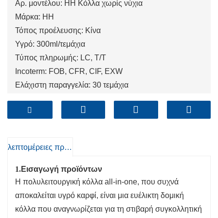
Αρ. μοντέλου: HH Κόλλα χωρίς νύχια
Μάρκα: HH
Τόπος προέλευσης: Κίνα
Υγρό: 300ml/τεμάχια
Τύπος πληρωμής: LC, T/T
Incoterm: FOB, CFR, CIF, EXW
Ελάχιστη παραγγελία: 30 τεμάχια
Λιμάνι: Qingdao, Shanghai, Tianjin
λεπτομέρειες προιόντος
1.
Εισαγωγή προϊόντων
Η πολυλειτουργική κόλλα all-in-one, που συχνά
αποκαλείται υγρό καρφί, είναι μια ευέλικτη δομική
κόλλα που αναγνωρίζεται για τη στιβαρή συγκολλητική