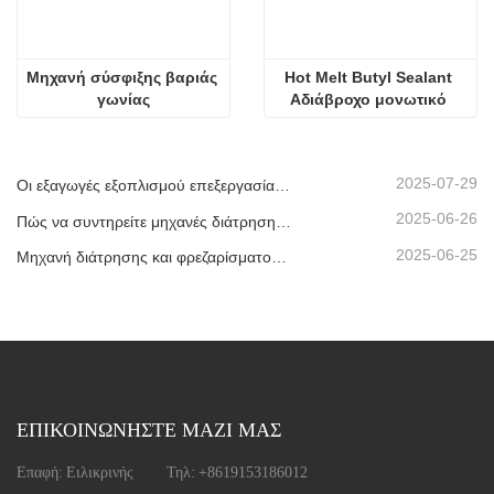
Μηχανή σύσφιξης βαριάς 
Hot Melt Butyl Sealant 
γωνίας
Αδιάβροχο μονωτικό 
γυαλί
2025-07-29
Οι εξαγωγές εξοπλισμού επεξεργασίας μονωτικού γυαλιού μας έχουν φτάσει σε νέα υψηλά επίπεδα, συμβάλλοντας στην ανάπτυξη πράσινων κτιρίων παγκοσμίως.
2025-06-26
Πώς να συντηρείτε μηχανές διάτρησης και φρεζαρίσματος CNC;
2025-06-25
Μηχανή διάτρησης και φρεζαρίσματος CNC προφίλ αλουμινίου που αποστέλλεται στα ΗΑΕ
ΕΠΙΚΟΙΝΩΝΗΣΤΕ ΜΑΖΙ ΜΑΣ
Επαφή:
Ειλικρινής
Τηλ:
+8619153186012