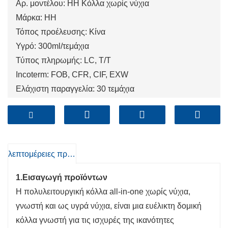
Αρ. μοντέλου: HH Κόλλα χωρίς νύχια
Μάρκα: HH
Τόπος προέλευσης: Κίνα
Υγρό: 300ml/τεμάχια
Τύπος πληρωμής: LC, T/T
Incoterm: FOB, CFR, CIF, EXW
Ελάχιστη παραγγελία: 30 τεμάχια
Λιμάνι: Qingdao, Shanghai, Tianjin
λεπτομέρειες προιόντος
1.
Εισαγωγή προϊόντων
Η πολυλειτουργική κόλλα all-in-one χωρίς νύχια,
γνωστή και ως υγρά νύχια, είναι μια ευέλικτη δομική
κόλλα γνωστή για τις ισχυρές της ικανότητες