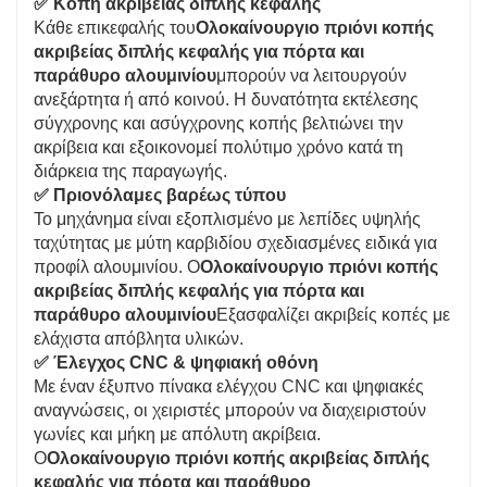
✅ Κοπή ακριβείας διπλής κεφαλής
Κάθε επικεφαλής του
Ολοκαίνουργιο πριόνι κοπής
ακριβείας διπλής κεφαλής για πόρτα και
παράθυρο αλουμινίου
μπορούν να λειτουργούν
ανεξάρτητα ή από κοινού. Η δυνατότητα εκτέλεσης
σύγχρονης και ασύγχρονης κοπής βελτιώνει την
ακρίβεια και εξοικονομεί πολύτιμο χρόνο κατά τη
διάρκεια της παραγωγής.
✅ Πριονόλαμες βαρέως τύπου
Το μηχάνημα είναι εξοπλισμένο με λεπίδες υψηλής
ταχύτητας με μύτη καρβιδίου σχεδιασμένες ειδικά για
προφίλ αλουμινίου. Ο
Ολοκαίνουργιο πριόνι κοπής
ακριβείας διπλής κεφαλής για πόρτα και
παράθυρο αλουμινίου
Εξασφαλίζει ακριβείς κοπές με
ελάχιστα απόβλητα υλικών.
✅ Έλεγχος CNC & ψηφιακή οθόνη
Με έναν έξυπνο πίνακα ελέγχου CNC και ψηφιακές
αναγνώσεις, οι χειριστές μπορούν να διαχειριστούν
γωνίες και μήκη με απόλυτη ακρίβεια.
Ο
Ολοκαίνουργιο πριόνι κοπής ακριβείας διπλής
κεφαλής για πόρτα και παράθυρο