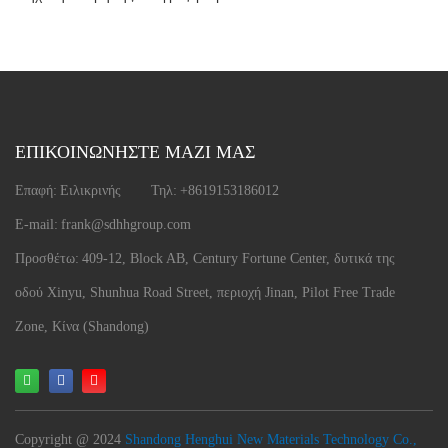
ΕΠΙΚΟΙΝΩΝΗΣΤΕ ΜΑΖΙ ΜΑΣ
Επαφή:
Ειλικρινής
Τηλ:
+8619153186012
E-mail:
frank@sdhhgroup.com
Προσθέτω:
409-12, Block AB, Century Fortune Center, δυτικά της
οδού Xinyu, Shunhua Road Street, περιοχή Jinan, Pilot Free Trade
Zone, Κίνα (Shandong)
Copyright @ 2024
Shandong Henghui New Materials Technology Co.,