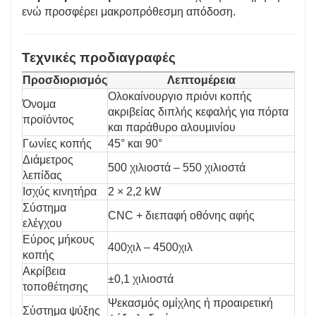
ενώ προσφέρει μακροπρόθεσμη απόδοση.
Τεχνικές προδιαγραφές
Προσδιορισμός
Λεπτομέρεια
Ολοκαίνουργιο πριόνι κοπής
Όνομα
ακριβείας διπλής κεφαλής για πόρτα
προϊόντος
και παράθυρο αλουμινίου
Γωνίες κοπής
45° και 90°
Διάμετρος
500 χιλιοστά – 550 χιλιοστά
λεπίδας
Ισχύς κινητήρα
2 × 2,2 kW
Σύστημα
CNC + διεπαφή οθόνης αφής
ελέγχου
Εύρος μήκους
400χιλ – 4500χιλ
κοπής
Ακρίβεια
±0,1 χιλιοστά
τοποθέτησης
Ψεκασμός ομίχλης ή προαιρετική
Σύστημα ψύξης