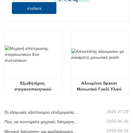
στείλετε
Εξωθητήρας 
Αλουμίνιο Spacer 
στεγανοποιητικού 
Μονωτικό Γυαλί Υλικό 
μηχανήματος 
Εύκαμπτο Καμπυλωτό
επίστρωσης δύο 
συστατικών
2025-07-29
Οι εξαγωγές εξοπλισμού επεξεργασίας μονωτικού γυαλιού μας έχουν φτάσει σε νέα υψηλά επίπεδα, συμβάλλοντας στην ανάπτυξη πράσινων κτιρίων παγκοσμίως.
2025-06-26
Πώς να συντηρείτε μηχανές διάτρησης και φρεζαρίσματος CNC;
2025-06-25
Μηχανή διάτρησης και φρεζαρίσματος CNC προφίλ αλουμινίου που αποστέλλεται στα ΗΑΕ