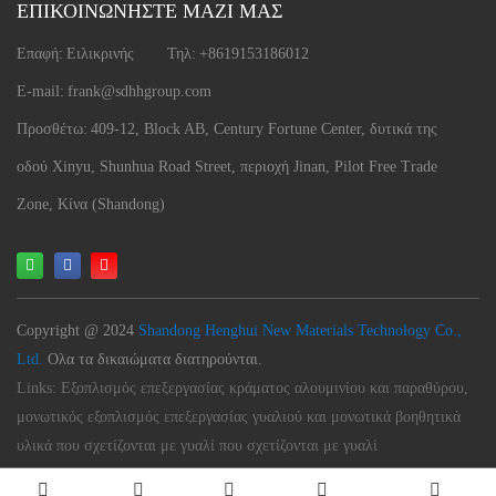
ΕΠΙΚΟΙΝΩΝΗΣΤΕ ΜΑΖΙ ΜΑΣ
Επαφή:
Ειλικρινής
Τηλ:
+8619153186012
E-mail:
frank@sdhhgroup.com
Προσθέτω:
409-12, Block AB, Century Fortune Center, δυτικά της
οδού Xinyu, Shunhua Road Street, περιοχή Jinan, Pilot Free Trade
Zone, Κίνα (Shandong)
Copyright @ 2024
Shandong Henghui New Materials Technology Co.,
Ltd.
Ολα τα δικαιώματα διατηρούνται.
Links:
Εξοπλισμός επεξεργασίας κράματος αλουμινίου και παραθύρου,
μονωτικός εξοπλισμός επεξεργασίας γυαλιού και μονωτικά βοηθητικά
υλικά που σχετίζονται με γυαλί που σχετίζονται με γυαλί