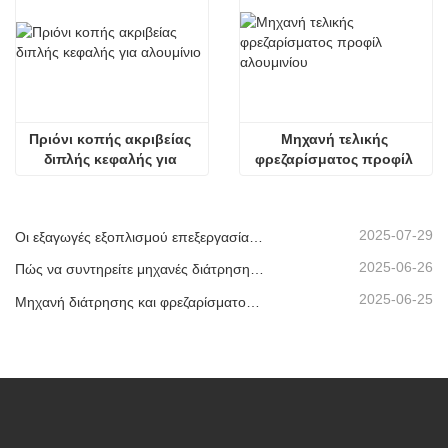
Πριόνι κοπής ακριβείας 
Μηχανή τελικής 
διπλής κεφαλής για 
φρεζαρίσματος προφίλ 
αλουμίνιο
αλουμινίου
2025-07-29
Οι εξαγωγές εξοπλισμού επεξεργασίας μονωτικού γυαλιού μας έχουν φτάσει σε νέα υψηλά επίπεδα, συμβάλλοντας στην ανάπτυξη πράσινων κτιρίων παγκοσμίως.
2025-06-26
Πώς να συντηρείτε μηχανές διάτρησης και φρεζαρίσματος CNC;
2025-06-25
Μηχανή διάτρησης και φρεζαρίσματος CNC προφίλ αλουμινίου που αποστέλλεται στα ΗΑΕ