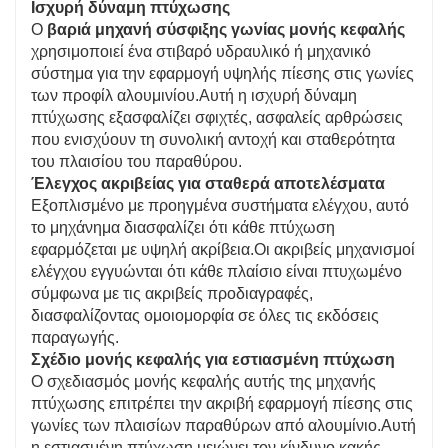
Ισχυρή δύναμη πτύχωσης
Ο
βαριά μηχανή σύσφιξης γωνίας μονής κεφαλής
χρησιμοποιεί ένα στιβαρό υδραυλικό ή μηχανικό
σύστημα για την εφαρμογή υψηλής πίεσης στις γωνίες
των προφίλ αλουμινίου.Αυτή η ισχυρή δύναμη
πτύχωσης εξασφαλίζει σφιχτές, ασφαλείς αρθρώσεις
που ενισχύουν τη συνολική αντοχή και σταθερότητα
του πλαισίου του παραθύρου.
Έλεγχος ακριβείας για σταθερά αποτελέσματα
Εξοπλισμένο με προηγμένα συστήματα ελέγχου, αυτό
το μηχάνημα διασφαλίζει ότι κάθε πτύχωση
εφαρμόζεται με υψηλή ακρίβεια.Οι ακριβείς μηχανισμοί
ελέγχου εγγυώνται ότι κάθε πλαίσιο είναι πτυχωμένο
σύμφωνα με τις ακριβείς προδιαγραφές,
διασφαλίζοντας ομοιομορφία σε όλες τις εκδόσεις
παραγωγής.
Σχέδιο μονής κεφαλής για εστιασμένη πτύχωση
Ο σχεδιασμός μονής κεφαλής αυτής της μηχανής
πτύχωσης επιτρέπει την ακριβή εφαρμογή πίεσης στις
γωνίες των πλαισίων παραθύρων από αλουμίνιο.Αυτή
η εστιασμένη πτύχωση μειώνει τον κίνδυνο κακής