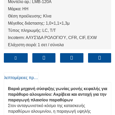
Μοντέλο αρ.: LMB-120Α
Μάρκα: HH
Θέση προέλευσης: Κίνα
Μέγεθος διάστασης: 1,0×1,1×1,3μ
Τύπος πληρωμής: LC, T/T
Incoterm: ΑΛΥΣΊΔΑ ΡΟΛΟΓΙΟΎ, CFR, CIF, EXW
Ελάχιστη σειρά: 1 σετ / σύνολα
Λιμάνι: Qingdao, Σαγκάη, Tianjin
λεπτομέρειες προιόντος
Βαριά μηχανή σύσφιξης γωνίας μονής κεφαλής για
παράθυρο αλουμινίου: Ακρίβεια και αντοχή για την
παραγωγή πλαισίου παραθύρων
Στον ανταγωνιστικό κόσμο της κατασκευής
παραθύρων αλουμινίου, η παραγωγή υψηλής