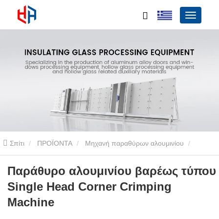
Σπίτι
ΠΡΟΪΟΝΤΑ
Μηχανή παραθύρων αλουμινίου
Γωνιακή μηχανή πτύχωσης αλουμινίου
Παράθυρο αλουμινίου
Παράθυρο αλουμινίου βαρέως τύπου
Single Head Corner Crimping
βαρέως τύπου Single Head Corner Crimping Machine
Machine